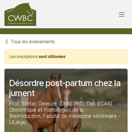
Se rendre au contenu
Tous les événements
Les inscriptions
sont clôturées
Désordre post-partum chez la
jument
Prof. Stefan Deleuze (DMV, PhD, Dipl. ECAR)
Obstétrique et Pathologies de la
Reproduction. Faculté de médecine vétérinaire -
ULiège.