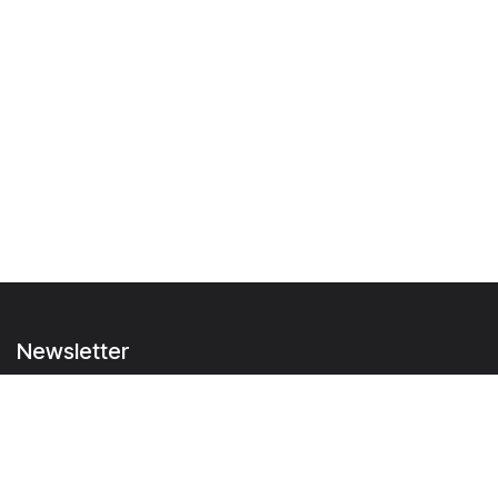
Newsletter
Suivez-nous et ne ratez aucune
de nos actualités:
S'inscrire